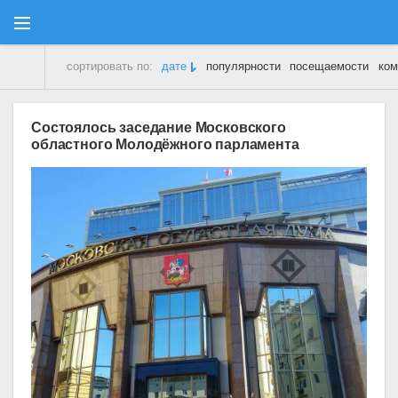
сортировать по:
дате
популярности
посещаемости
ком
Молодежный Парламент
» Последние публикации на сайте
Cостоялось заседание Московского
областного Молодёжного парламента