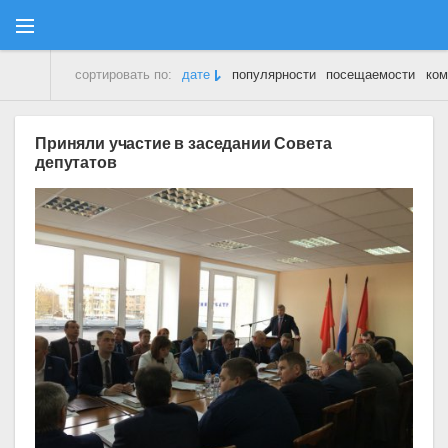
сортировать по:
дате
популярности
посещаемости
ком
Молодежный Парламент
» Материалы за 22.04.2016
Приняли участие в заседании Совета
депутатов