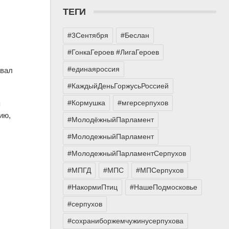
ТЕГИ
#3Сентября
#Беслан
#ГонкаГероев #ЛигаГероев
#единаяроссия
овал
#КаждыйДеньГоржусьРоссией
#Кормушка
#мгерсерпухов
я
ию,
#МолодёжныйПарламент
#МолодежныйПарламент
#МолодежныйПарламентСерпухов
#МПГД
#МПС
#МПСерпухов
#НакормиПтиц
#НашеПодмосковье
#серпухов
и
#сохраниборжемчужинусерпухова