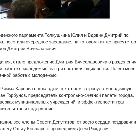
лодежного парламента Толкушкина Юлия и Вдовин Дмитрий по
в, посетили очередное заседание, на котором так же присутств
ков Дмитрий Вячеславович.
дания, стало предложение Дмитрия Вячеславовича о разделени
 и работе с молодежью, на три составляющих ветви. По его мнен
венной работе с молодежью.
 Римма Карпова с докладом, в котором затронула молодежную
ман Горбунов, председатель контрольно-счетной палаты города,
оверках муниципальных учреждений, и эффективности трат
оительство и содержание.
дания, все члены Совета Депутатов, от всего сердца поздравил
оллегу Ольгу Ковшарь с прошедшим Днем Рождения.