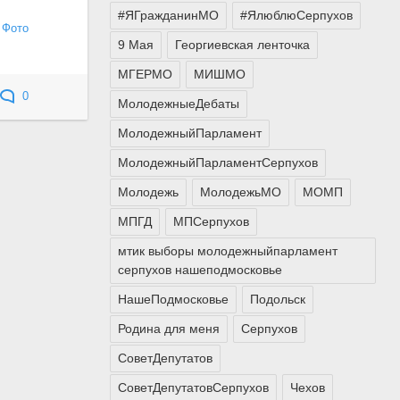
#ЯГражданинМО
#ЯлюблюСерпухов
/
Фото
9 Мая
Георгиевская ленточка
МГЕРМО
МИШМО
0
МолодежныеДебаты
МолодежныйПарламент
МолодежныйПарламентСерпухов
Молодежь
МолодежьМО
МОМП
МПГД
МПСерпухов
мтик выборы молодежныйпарламент
серпухов нашеподмосковье
НашеПодмосковье
Подольск
Родина для меня
Серпухов
СоветДепутатов
СоветДепутатовСерпухов
Чехов