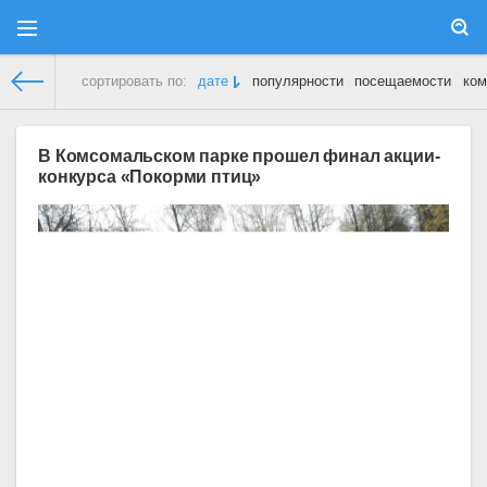
сортировать по:
дате
популярности
посещаемости
ком
Молодежный Парламент
» Материалы за 23.10.2016
В Комсомальском парке прошел финал акции-
конкурса «Покорми птиц»